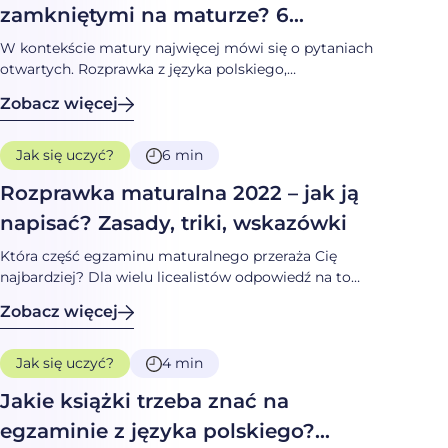
zamkniętymi na maturze? 6
sprawdzonych technik
W kontekście matury najwięcej mówi się o pytaniach
otwartych. Rozprawka z języka polskiego,
wypracowanie z angielskiego, obliczenia na
Zobacz więcej
matematyce… Mimo to, większość zadań, z jakimi się
zmierzysz, to te zamknięte. Zastanawiasz się, jak sobie
z nimi poradzić? Przeczytaj
Jak się uczyć?
6 min
Rozprawka maturalna 2022 – jak ją
napisać? Zasady, triki, wskazówki
Która część egzaminu maturalnego przeraża Cię
najbardziej? Dla wielu licealistów odpowiedź na to
pytanie brzmi „rozprawka maturalna z polskiego”. Czy
Zobacz więcej
rzeczywiście jest się czego bać? Od razu zaznaczamy,
że nie taki diabeł straszny, jak go malują!
Jak się uczyć?
4 min
Jakie książki trzeba znać na
egzaminie z języka polskiego?