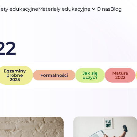
iety edukacyjne
Materiały edukacyjne
O nas
Blog
22
Egzaminy
Jak się
Matura
próbne
Formalności
uczyć?
2022
2025