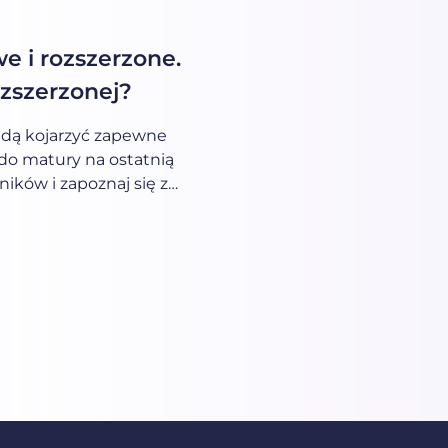
 i rozszerzone.
ozszerzonej?
będą kojarzyć zapewne
do matury na ostatnią
ików i zapoznaj się z
nym już teraz.