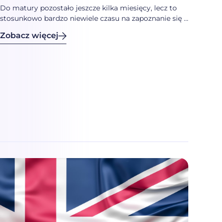
Matura 2022
Do matury pozostało jeszcze kilka miesięcy, lecz to
stosunkowo bardzo niewiele czasu na zapoznanie się z
wymaganiami poszczególnych egzaminów
Zobacz więcej
maturalnych 2022. Język polski na poziomie
podstawowym jest obowiązkowy, zatem osoby
piszące maturę powinny znać wymagania CKE z jego
zakresu.