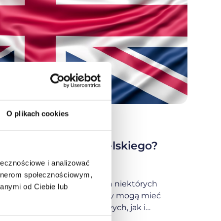
O plikach cookies
min
wania z języka angielskiego?
ołecznościowe i analizować
artnerom społecznościowym,
z języka angielskiego to dla niektórych
anymi od Ciebie lub
zaminu maturalnego. Problemy mogą mieć
ch umiejętnościach językowych, jak i
żone zdania, z zaawansowanym słownictwem.