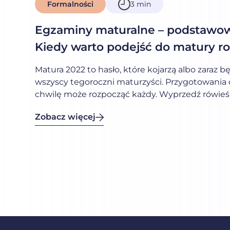
Formalności
3 min
01-12-2021
Egzaminy maturalne – podstawowe
Kiedy warto podejść do matury r
Matura 2022 to hasło, które kojarzą albo zaraz 
wszyscy tegoroczni maturzyści. Przygotowania 
chwilę może rozpocząć każdy. Wyprzedź rówieśn
zasadami obowiązującymi na egzaminie matural
Zobacz więcej