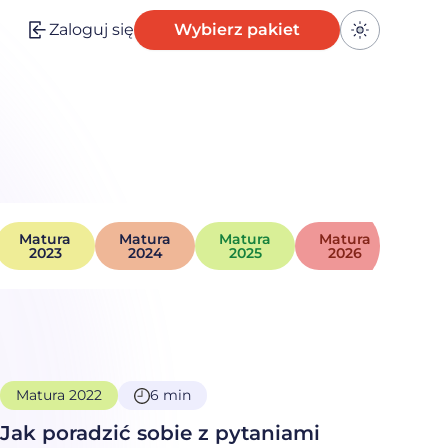
Zaloguj się
Wybierz pakiet
Przełącz k
Mat
Matura
Matura
Matura
Matura
us
2023
2024
2025
2026
20
Matura 2022
6 min
Jak poradzić sobie z pytaniami