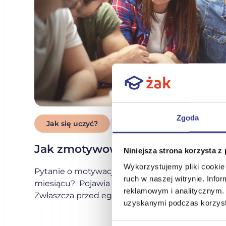
Zgoda
Jak się uczyć?
3 min
03-12-2021
Jak zmotywować się do nauki? M
Niniejsza strona korzysta z
Wykorzystujemy pliki cookie 
Pytanie o motywację do nauki zadajesz sobie pe
ruch w naszej witrynie. Inf
miesiącu? Pojawia się także ze strony Twoich ro
reklamowym i analitycznym. 
Zwłaszcza przed egzaminami maturalnymi wszy
uzyskanymi podczas korzysta
radami i zaleceniami zdania matury z jak najle
się systematycznie? Jak się zmotywować? Nie ma