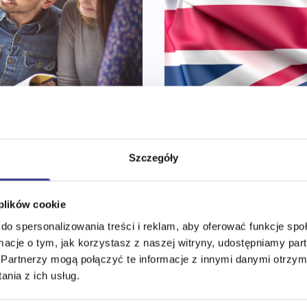
Szczegóły
Matura 2022
3 
02-12-2021
atura 2022
Jak pisać wypraco
 plików cookie
Matura 2022
do spersonalizowania treści i reklam, aby oferować funkcje sp
wnie kilka razy w
ormacje o tym, jak korzystasz z naszej witryny, udostępniamy p
dziców oraz nauczycieli.
Prace pisemne na maturze 
Partnerzy mogą połączyć te informacje z innymi danymi otrzym
scy wręcz zasypują Cię
najtrudniejsza część eg
nia z ich usług.
pszym wynikiem. Jak uczyć
zarówno osoby o niewielki
rtw się, nie tylko Ty
maturzyści budujący zło