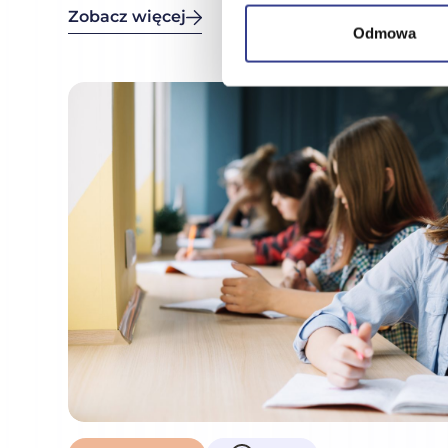
masz ten problem.
Zobacz więcej
Odmowa