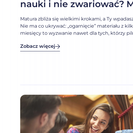
nauki i nie zwariować? 
01-04-2022
Matura zbliża się wielkimi krokami, a Ty wpadas
Nie ma co ukrywać: „ogarnięcie” materiału z kilk
miesięcy to wyzwanie nawet dla tych, którzy pi
każdego testu. Oto kilka sprawdzonych metod.
Zobacz więcej