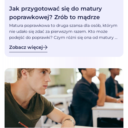
Jak przygotować się do matury
poprawkowej? Zrób to mądrze
Matura poprawkowa to druga szansa dla osób, którym
nie udało się zdać za pierwszym razem. Kto może
podejść do poprawki? Czym różni się ona od matury w
maju? Czy sierpniowy egzamin jest łatwiejszy i jak
Zobacz więcej
najlepiej się do niego przygotować? Matura
poprawkowa 2026 – jak, gdzie i kiedy? Do matury
poprawkowej mogą przystąpić osoby, które […]