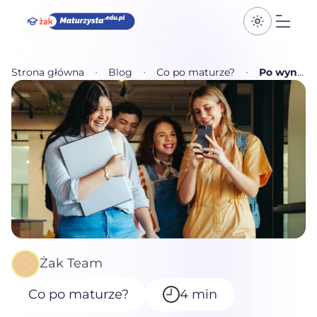
Przełącz k
Otwó
Strona główna
Blog
Co po maturze?
Po wynikach matury 2026 – i co dalej?
Żak Team
Co po maturze?
4 min