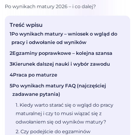
8 lipca, 2026
Po wynikach matury 2026 – i co dalej?
Treść wpisu
1
Po wynikach matury – wniosek o wgląd do
pracy i odwołanie od wyników
2
Egzaminy poprawkowe – kolejna szansa
3
Kierunek dalszej nauki i wybór zawodu
4
Praca po maturze
5
Po wynikach matury FAQ (najczęściej
zadawane pytania)
1. Kiedy warto starać się o wgląd do pracy
maturalnej i czy to musi wiązać się z
odwołaniem się od wyników matury?
2. Czy podejście do egzaminów