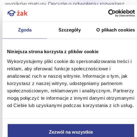
wyników matury. Decyzję o odwołaniu rozważasz
dopiero wtedy, gdy zauważysz konkretne błędy w
ocenianiu Twoich odpowiedzi w arkuszu.
2. Czy podejście do egzaminów poprawkowych
Zgoda
Szczegóły
O plikach cookies
skreśla szansę na dobry zawód?
Egzaminy poprawkowe po wynikach matury 2026
Niniejsza strona korzysta z plików cookie
to druga szansa na zdanie obowiązkowego
Wykorzystujemy pliki cookie do spersonalizowania treści i
przedmiotu. Nie musisz rezygnować ze swoich
reklam, aby oferować funkcje społecznościowe i
planów!
analizować ruch w naszej witrynie. Informacje o tym, jak
3. Czy po maturze lepiej skupić się na dalszej nauce,
korzystasz z naszej witryny, udostępniamy partnerom
czy pójść do pracy?
społecznościowym, reklamowym i analitycznym. Partnerzy
Po wynikach matury 2026 wszystko zależy od
mogą połączyć te informacje z innymi danymi otrzymanymi
od Ciebie lub uzyskanymi podczas korzystania z ich usług.
Twojej sytuacji i planów. Możesz rozpocząć studia,
wybrać naukę w szkole policealnej albo pójść do
pracy i zdobyć doświadczenie. Możesz też połączyć
pracę z nauką.
Zezwól na wszystkie