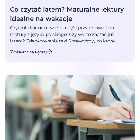
Co czytać latem? Maturalne lektury
idealne na wakacje
Czytanie lektur to ważna część przygotowań do
matury z języka polskiego. Czy warto zacząć już
latem? Zdecydowanie tak! Sprawdźmy, po które
maturalne utwory literackie warto sięgnąć w upalne
Zobacz więcej
dni. Maturalne lektury na wakacje – czy warto już
zacząć? Czytanie lektur już w wakacje przed klasą
maturalną to bardzo dobry pomysł. Im szybciej
zabierzesz się za […]