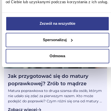
dni. Maturalne lektury na wakacje – czy warto już
od Ciebie lub uzyskanymi podczas korzystania z ich usług.
zacząć? Czytanie lektur już w wakacje przed klasą
maturalną to bardzo dobry pomysł. Im szybciej
zabierzesz się za […]
Zezwól na wszystkie
Spersonalizuj
Odmowa
Jak przygotować się do matury
poprawkowej? Zrób to mądrze
Matura poprawkowa to druga szansa dla osób, którym
nie udało się zdać za pierwszym razem. Kto może
podejść do poprawki? Czym różni się ona od matury w
maju? Czy sierpniowy egzamin jest łatwiejszy i jak
Zobacz więcej