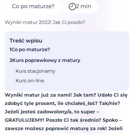
Co po maturze?
2 min
4 lipca, 2022
Wyniki matur 2022! Jak Ci poszło?
Treść wpisu
1
Co po maturze?
2
Kurs poprawkowy z matury
Kurs stacjonarny
Kurs on-line
Wyniki matur już za nami! Jak tam? Udało Ci się
zdobyć tyle procent, ile chciałeś_łaś? Tak/nie?
Jeżeli jesteś zadowolony/a, to super –
GRATULUJEMY! Poszło Ci tak średnio? Spoko –
zawsze możesz poprawić maturę za rok! Jeżeli