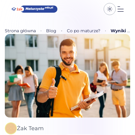
Przełącz k
Otwó
Strona główna
Blog
Co po maturze?
Wyniki matur 2022! Jak Ci poszło?
Żak Team