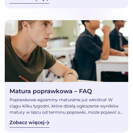
najlepiej się do niego przygotować? Matura
poprawkowa 2026 – jak, gdzie i kiedy? Do matury
poprawkowej mogą przystąpić osoby, które […]
Matura poprawkowa – FAQ
Poprawkowe egzaminy maturalne już wkrótce! W
ciągu kilku tygodni, które dzielą ogłoszenie wyników
matury w lipcu od terminu poprawki, może pojawić się
wiele pytań, wątpliwości i obaw. Dlatego
Zobacz więcej
przychodzimy z pomocą! Odpowiadamy na
najczęstsze pytania dotyczące matury poprawkowej,