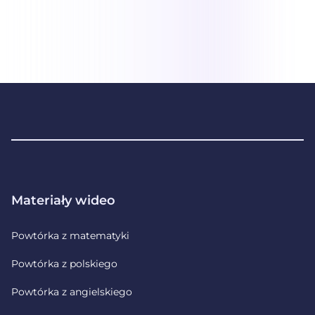
zanim zdążą wywołać niepotrzebny stres. Oto lista
najczęściej zadawanych pytań na temat matury
poprawkowej: Czy przystąpienie do […]
Stopka
Materiały wideo
Powtórka z matematyki
Powtórka z polskiego
Powtórka z angielskiego