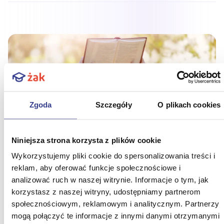
Zgoda
Szczegóły
O plikach cookies
Niniejsza strona korzysta z plików cookie
Co czytać latem? Maturalne lektury
Wykorzystujemy pliki cookie do spersonalizowania treści i
idealne na wakacje
reklam, aby oferować funkcje społecznościowe i
analizować ruch w naszej witrynie. Informacje o tym, jak
Czytanie lektur to ważna część przygotowań do
korzystasz z naszej witryny, udostępniamy partnerom
matury z języka polskiego. Czy warto zacząć już
latem? Zdecydowanie tak! Sprawdźmy, po które
społecznościowym, reklamowym i analitycznym. Partnerzy
maturalne utwory literackie warto sięgnąć w upalne
mogą połączyć te informacje z innymi danymi otrzymanymi
Zobacz więcej