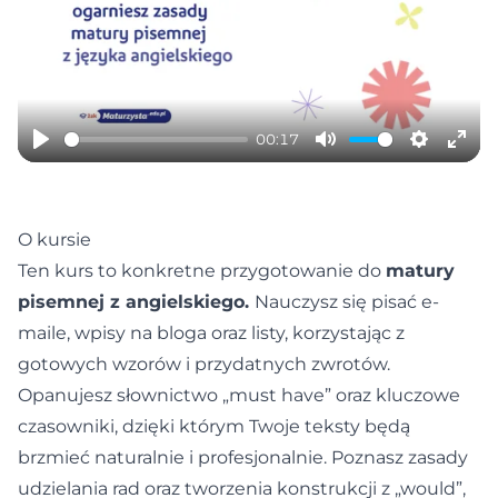
Play
00:17
Play
Mute
Settings
Ente
full
O kursie
Ten kurs to konkretne przygotowanie do
matury
pisemnej z angielskiego.
Nauczysz się pisać e-
maile, wpisy na bloga oraz listy, korzystając z
gotowych wzorów i przydatnych zwrotów.
Opanujesz słownictwo „must have” oraz kluczowe
czasowniki, dzięki którym Twoje teksty będą
brzmieć naturalnie i profesjonalnie. Poznasz zasady
udzielania rad oraz tworzenia konstrukcji z „would”,