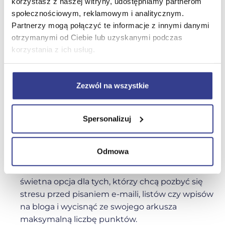
korzystasz z naszej witryny, udostępniamy partnerom
społecznościowym, reklamowym i analitycznym.
Paulina Owczarek
Partnerzy mogą połączyć te informacje z innymi danymi
otrzymanymi od Ciebie lub uzyskanymi podczas
korzystania z ich usług.
Zobacz wszystkie kursy
Zezwól na wszystkie
Spersonalizuj
Dla kogo jest ten kurs?
✓
Kurs jest skierowany do maturzystów, którzy
Odmowa
chcą rzetelnie przygotować się do części
pisemnej egzaminu z języka angielskiego. To
świetna opcja dla tych, którzy chcą pozbyć się
stresu przed pisaniem e-maili, listów czy wpisów
na bloga i wycisnąć ze swojego arkusza
maksymalną liczbę punktów.