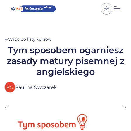
Przełącz k
Otwó
Wróć do listy kursów
Tym sposobem ogarniesz
zasady matury pisemnej z
angielskiego
PO
Paulina Owczarek