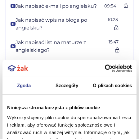
Jak napisać e-mail po angielsku?
09:54
10:23
Jak napisać wpis na bloga po
angielsku?
15:47
Jak napisać list na maturze z
angielskiego?
Sugestie i rady w języku angielskim
07:46
Tagi
Zgoda
Szczegóły
O plikach cookies
#matura
#język
#matura pisemna z
#matura
pisemna z
angielski
języka angielskiego
angielskiego
Niniejsza strona korzysta z plików cookie
Twój wykładowca
Wykorzystujemy pliki cookie do spersonalizowania treści
i reklam, aby oferować funkcje społecznościowe i
analizować ruch w naszej witrynie. Informacje o tym, jak