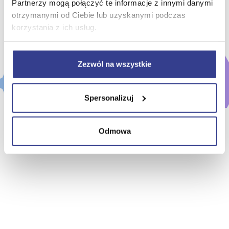
Partnerzy mogą połączyć te informacje z innymi danymi
otrzymanymi od Ciebie lub uzyskanymi podczas
Zaloguj się
korzystania z ich usług.
Nie masz jeszcze konta?
Wybierz pakiet i zarejestruj się
Zezwól na wszystkie
Spersonalizuj
Odmowa