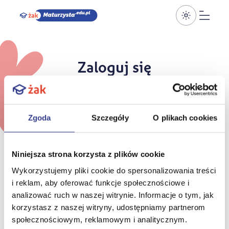
Przełącz k
Otwó
Zaloguj się
E-mail
Zgoda
Szczegóły
O plikach cookies
Niniejsza strona korzysta z plików cookie
Hasło
Wykorzystujemy pliki cookie do spersonalizowania treści
i reklam, aby oferować funkcje społecznościowe i
analizować ruch w naszej witrynie. Informacje o tym, jak
Zapamiętaj mnie
korzystasz z naszej witryny, udostępniamy partnerom
społecznościowym, reklamowym i analitycznym.
Nie pamiętasz hasła?
Ustaw nowe