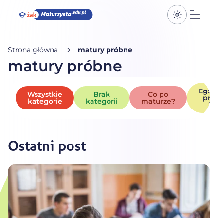
Przełącz k
Otwó
Strona główna
matury próbne
matury próbne
Egza
Wszystkie
Brak
Co po
pró
kategorie
kategorii
maturze?
20
Ostatni post