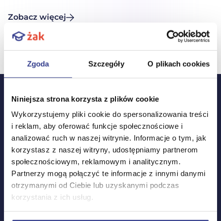
swoje mocne strony oraz dostrzec obszary
Zobacz więcej
wymagające poprawy. To wszystko na luzie, bez
stresu o wyniki, bo testy diagnostyczne nie są
oceniane, jak inne sprawdziany i egzaminy. Kiedy są
próbne matury 2026? CKE zaplanowała dwie […]
Zgoda
Szczegóły
O plikach cookies
Niniejsza strona korzysta z plików cookie
Wykorzystujemy pliki cookie do spersonalizowania treści
Stopka
i reklam, aby oferować funkcje społecznościowe i
analizować ruch w naszej witrynie. Informacje o tym, jak
korzystasz z naszej witryny, udostępniamy partnerom
Materiały wideo
społecznościowym, reklamowym i analitycznym.
Partnerzy mogą połączyć te informacje z innymi danymi
Powtórka z matematyki
otrzymanymi od Ciebie lub uzyskanymi podczas
korzystania z ich usług.
Powtórka z polskiego
Powtórka z angielskiego