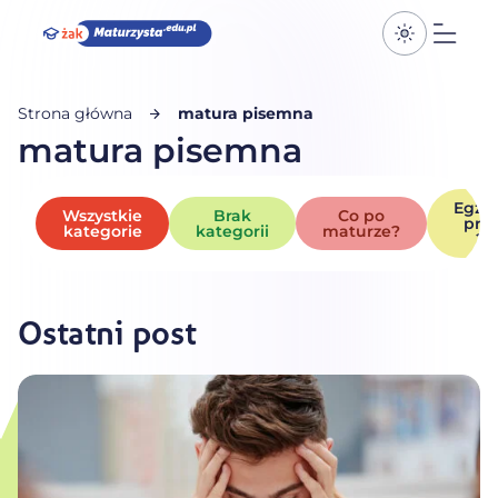
Przełącz k
Otwó
Strona główna
matura pisemna
matura pisemna
Egza
Wszystkie
Brak
Co po
pró
kategorie
kategorii
maturze?
20
Ostatni post