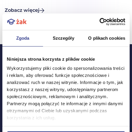
kosztują punkty. Dlatego warto wiedzieć, co
Zobacz więcej
najczęściej nie wychodzi na egzaminach pisemnych
i na co szczególnie uważać. Sprawdźmy. Typowe
błędy w wypracowaniu maturalnym – jak ich
uniknąć? Napisanie dobrego wypracowania
Zgoda
Szczegóły
O plikach cookies
wymaga przygotowania, […]
Niniejsza strona korzysta z plików cookie
Wykorzystujemy pliki cookie do spersonalizowania treści
Stopka
i reklam, aby oferować funkcje społecznościowe i
analizować ruch w naszej witrynie. Informacje o tym, jak
korzystasz z naszej witryny, udostępniamy partnerom
Materiały wideo
społecznościowym, reklamowym i analitycznym.
Partnerzy mogą połączyć te informacje z innymi danymi
Powtórka z matematyki
otrzymanymi od Ciebie lub uzyskanymi podczas
korzystania z ich usług.
Powtórka z polskiego
Powtórka z angielskiego