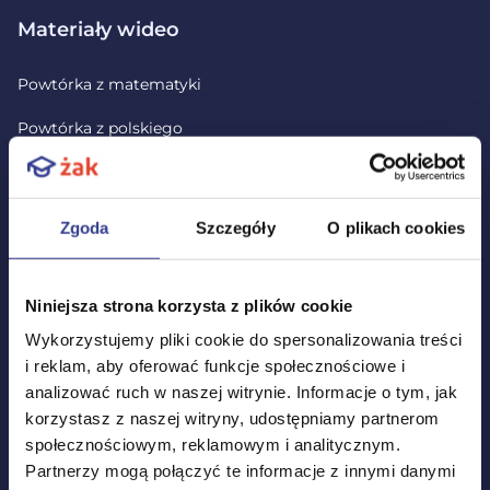
Materiały wideo
Powtórka z matematyki
Powtórka z polskiego
Powtórka z angielskiego
Lekcje wideo
Zgoda
Szczegóły
O plikach cookies
Niniejsza strona korzysta z plików cookie
Testy i arkusze maturalne
Wykorzystujemy pliki cookie do spersonalizowania treści
i reklam, aby oferować funkcje społecznościowe i
Wszystkie testy
analizować ruch w naszej witrynie. Informacje o tym, jak
Testy maturalne z języka polskiego
korzystasz z naszej witryny, udostępniamy partnerom
społecznościowym, reklamowym i analitycznym.
Testy maturalne z matematyki
Partnerzy mogą połączyć te informacje z innymi danymi