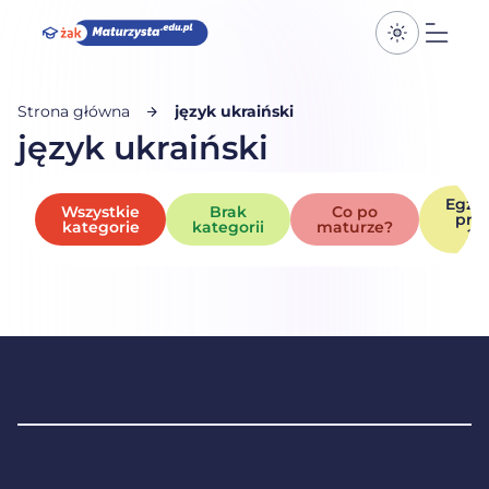
Przełącz k
Otwó
Strona główna
język ukraiński
język ukraiński
Egza
Wszystkie
Brak
Co po
pró
kategorie
kategorii
maturze?
20
Stopka