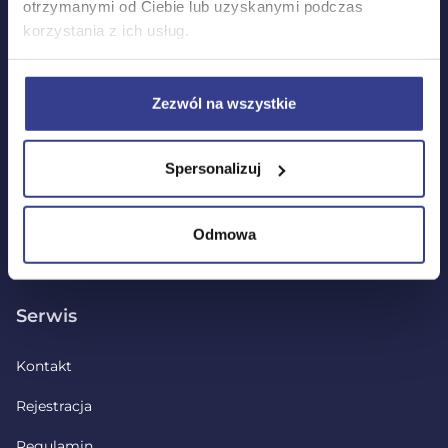
otrzymanymi od Ciebie lub uzyskanymi podczas
Wszystkie arkusze maturalne
korzystania z ich usług.
Warte uwagi
Zezwól na wszystkie
Pakiety edukacyjne
Spersonalizuj
Podcasty
Quizy
Odmowa
Serwis
Kontakt
Rejestracja
Regulamin