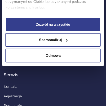
otrzymanymi od Ciebie lub uzyskanymi podczas
Wszystkie arkusze maturalne
korzystania z ich usług.
Warte uwagi
Zezwól na wszystkie
Pakiety edukacyjne
Spersonalizuj
Podcasty
Quizy
Odmowa
Serwis
Kontakt
Rejestracja
Regulamin