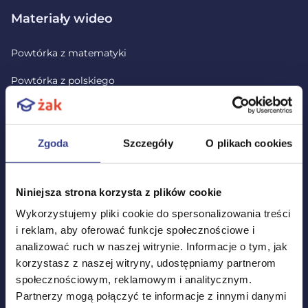
Materiały wideo
Powtórka z matematyki
Powtórka z polskiego
Powtórka z angielskiego
Lekcje wideo
Zgoda
Szczegóły
O plikach cookies
Niniejsza strona korzysta z plików cookie
Testy i arkusze maturalne
Wykorzystujemy pliki cookie do spersonalizowania treści
i reklam, aby oferować funkcje społecznościowe i
Wszystkie testy
analizować ruch w naszej witrynie. Informacje o tym, jak
Testy maturalne z języka polskiego
korzystasz z naszej witryny, udostępniamy partnerom
społecznościowym, reklamowym i analitycznym.
Testy maturalne z matematyki
Partnerzy mogą połączyć te informacje z innymi danymi