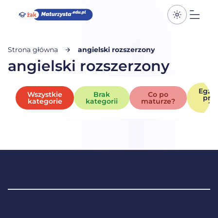
Przełącz k
Otwó
Strona główna
angielski rozszerzony
angielski rozszerzony
Egza
Wszystkie
Brak
Co po
pró
kategorie
kategorii
maturze?
20
Stopka